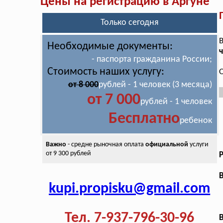
Цены на регистрацию в Аргуне
Только сегодня
В
Необходимые документы:
ч
- паспорта гражданина России;
Стоимость наших услугу:
О
от 8 000
рублей - 1 человек (3 месяца)
от 7 000
рублей - 1 человек
Бесплатно
ребенок
Важно
- средне рыночная оплата
официальной
услуги
от 9 300 рублей
В
kupi.propisku@gmail.com
Тел. 7-937-796-30-96
В