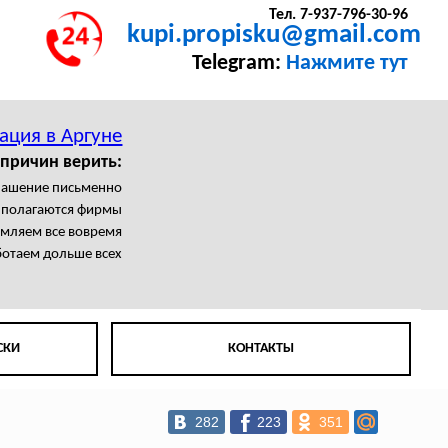
Тел. 7-937-796-30-96
kupi.propisku@gmail.com
Telegram:
Нажмите тут
ация в Аргуне
 причин верить:
лашение письменно
с полагаются фирмы
мляем все вовремя
отаем дольше всех
СКИ
КОНТАКТЫ
282
223
351