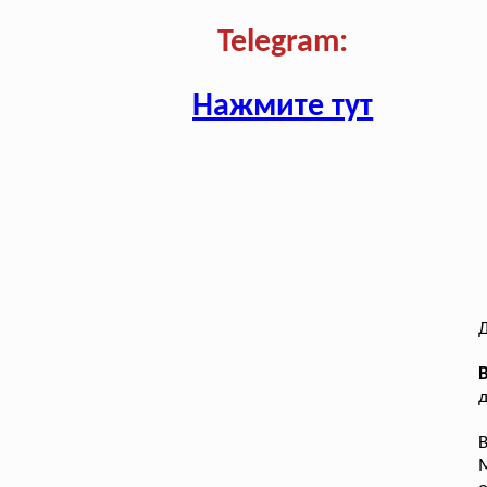
Telegram:
Нажмите тут
В
д
В